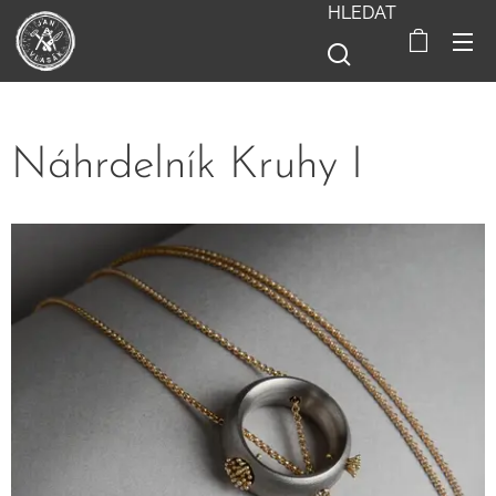
HLEDAT
Náhrdelník Kruhy I