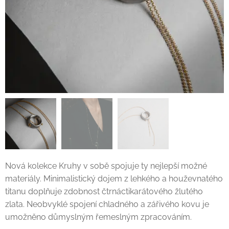
Nová kolekce Kruhy v sobě spojuje ty nejlepší možné
materiály. Minimalistický dojem z lehkého a houževnatého
titanu doplňuje zdobnost čtrnáctikarátového žlutého
zlata. Neobvyklé spojení chladného a zářivého kovu je
umožněno důmyslným řemeslným zpracováním.