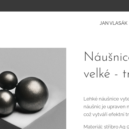
JAN VLASÁK
Náušnic
velké - 
Lehké náušnice vyte
náušnic je upraven 
což vytváří efektní 
Materiál: stříbro Ag