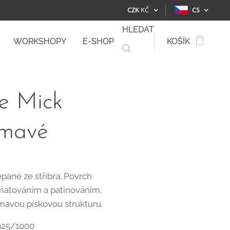
CZK
KČ
CS
HLEDAT
WORKSHOPY
E-SHOP
KOŠÍK
e Mick
tmavé
pané ze stříbra. Povrch
matováním a patinováním,
tmavou pískovou strukturu.
 925/1000