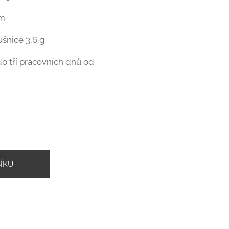
mm
šnice 3,6 g
o tří pracovních dnů od
ÍKU