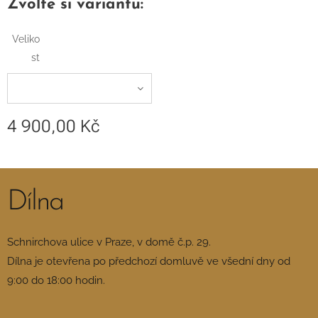
Zvolte si variantu:
Veliko
st
4 900,00
Kč
Dílna
Schnirchova ulice v Praze, v domě č.p. 29.
Dílna je otevřena po předchozí domluvě ve všední dny od
9:00 do 18:00 hodin.