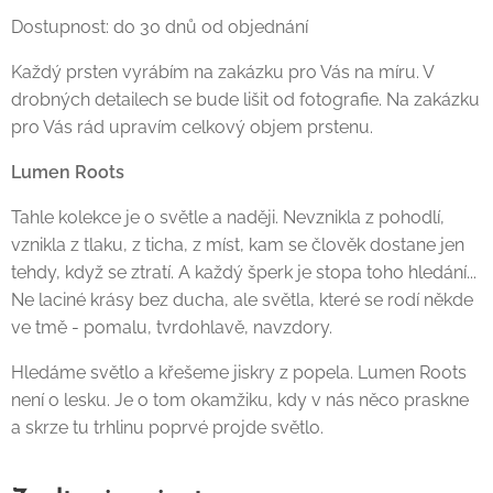
Dostupnost: do 30 dnů od objednání
Každý prsten vyrábím na zakázku pro Vás na míru. V
drobných detailech se bude lišit od fotografie. Na zakázku
pro Vás rád upravím celkový objem prstenu.
Lumen Roots
Tahle kolekce je o světle a naději. Nevznikla z pohodlí,
vznikla z tlaku, z ticha, z míst, kam se člověk dostane jen
tehdy, když se ztratí. A každý šperk je stopa toho hledání...
Ne laciné krásy bez ducha, ale světla, které se rodí někde
ve tmě - pomalu, tvrdohlavě, navzdory.
Hledáme světlo a křešeme jiskry z popela. Lumen Roots
není o lesku. Je o tom okamžiku, kdy v nás něco praskne
a skrze tu trhlinu poprvé projde světlo.