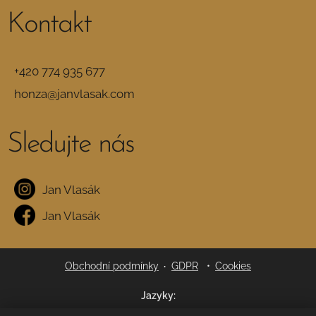
Kontakt
+420 774 935 677
honza@janvlasak.com
Sledujte
nás
Jan Vlasák
Jan Vlasák
Obchodní podmínky
·
GDPR
Cookies
Jazyky
Čeština
English