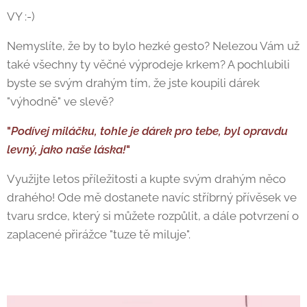
VY :-)
Nemyslíte, že by to bylo hezké gesto? Nelezou Vám už
také všechny ty věčné výprodeje krkem? A pochlubili
byste se svým drahým tím, že jste koupili dárek
"výhodně" ve slevě?
"
Podívej miláčku, tohle je dárek pro tebe, byl opravdu
levný, jako naše láska!
"
Využijte letos příležitosti a kupte svým drahým něco
drahého! Ode mě dostanete navíc stříbrný přívěsek ve
tvaru srdce, který si můžete rozpůlit, a dále potvrzení o
zaplacené přirážce "tuze tě miluje".