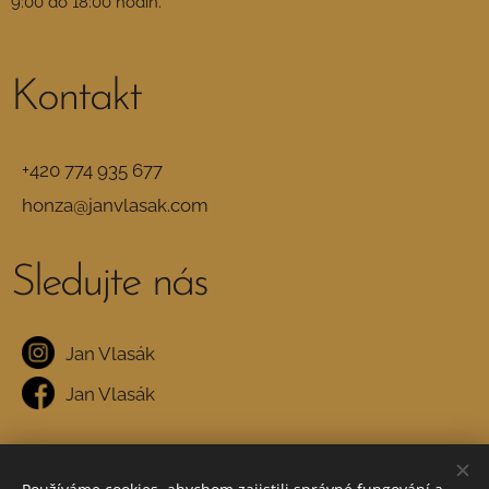
9:00 do 18:00 hodin.
Kontakt
+420 774 935 677
honza@janvlasak.com
Sledujte
nás
Jan Vlasák
Jan Vlasák
Obchodní podmínky
·
GDPR
Cookies