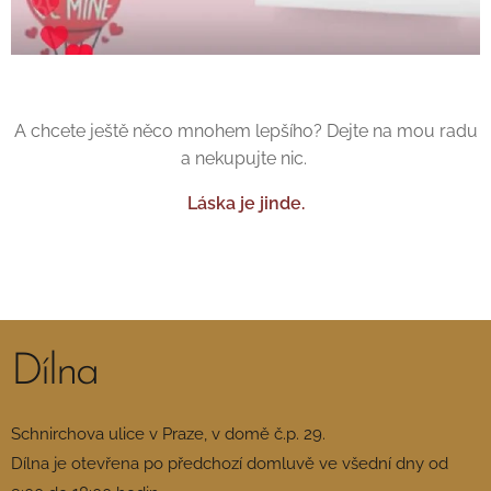
A chcete ještě něco mnohem lepšího? Dejte na mou radu
a nekupujte nic.
Láska je jinde.
Dílna
Schnirchova ulice v Praze, v domě č.p. 29.
Dílna je otevřena po předchozí domluvě ve všední dny od