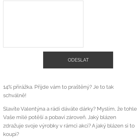
ODESLAT
14% přirážka. Přijde vám to praštěný? Je to tak
schválně!
Slavíte Valentýna a rádi dáváte dárky? Myslím, že tohle
Vaše milé potěší a pobaví zároveň. Jaký blázen
zdražuje svoje výrobky v rámci akcí? A jaký blázen si to
koupi?