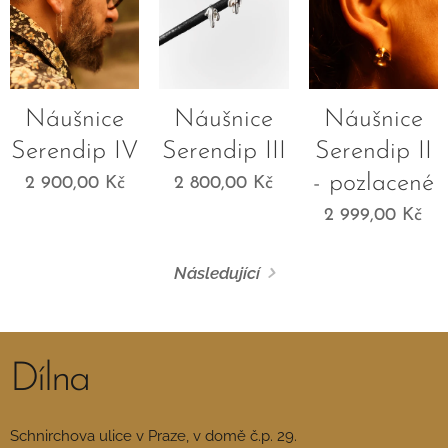
Náušnice
Náušnice
Náušnice
Serendip IV
Serendip III
Serendip II
- pozlacené
2 900,00
Kč
2 800,00
Kč
2 999,00
Kč
Následující
Dílna
Schnirchova ulice v Praze, v domě č.p. 29.