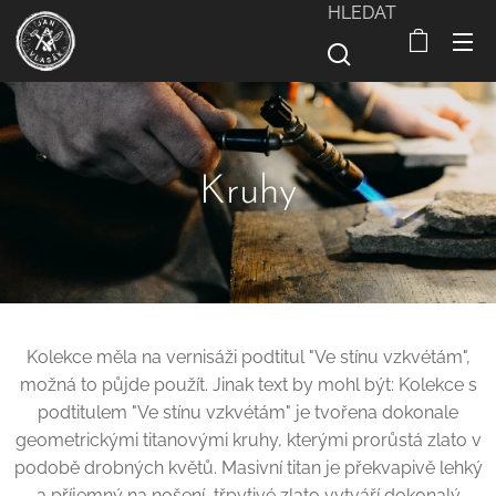
HLEDAT
Kruhy
Kolekce měla na vernisáži podtitul "Ve stínu vzkvétám",
možná to půjde použít. Jinak text by mohl být: Kolekce s
podtitulem "Ve stínu vzkvétám" je tvořena dokonale
geometrickými titanovými kruhy, kterými prorůstá zlato v
podobě drobných květů. Masivní titan je překvapivě lehký
a příjemný na nošení, třpytivé zlato vytváří dokonalý