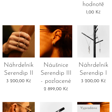
hodnotě
1,00
Kč
Náhrdelník
Náušnice
Náhrdelník
Serendip II
Serendip III
Serendip I
- pozlacené
3 200,00
Kč
3 200,00
Kč
2 899,00
Kč
Vyprodáno